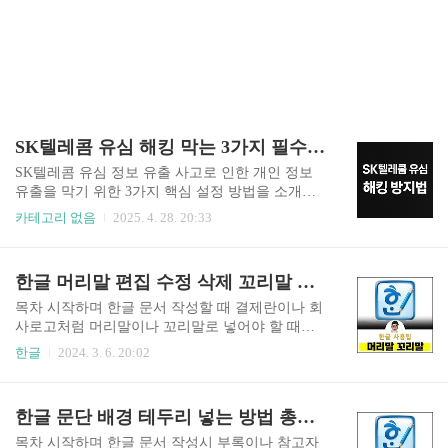
SK텔레콤 유심 해킹 막는 3가지 필수 설정
SK텔레콤 유심 정보 유출 사고로 인한 개인 정보
유출을 막기 위한 3가지 핵심 설정 방법을 소개합
니다. 빠르게 설정을 완료하려면 아래 버튼을 눌러
카테고리 없음
2025. 4. 28. 20:33
주세요. 보안 설정 바로가기👆 1. 🔒 SK텔레콤 유심
해킹 예방 설정법최근 SK텔레콤에서 발생한 유심
정보 유출 사고로 인해 개인정보 도난 위험이 급격
한글 머리말 편집 수정 삭제 꼬리말 쪽번호 넣는 방법 총정리!(ITQ한글)
히 증가하고 있습니다. 유심은 휴대폰의 신분증과
같은 역할을 하며, 해킹 시 전화번호, 문자, 통화 기
목차 시작하며 한글 문서 작성할 때 결제란이나 회
록 등이 탈취될 수 있습니다. 해커들은 이 정보를
사로고처럼 머리말이나 꼬리말로 넣어야 할 때가
금융 사기나 스팸 발송, 보이스피싱 등에 악용할 수
있다. 이렇게 머리말이나 꼬리말로 지정하면 문서
한글
2024. 3. 6. 20:02
있습니다.이러한 위험을 줄이기 위해서는 유심을
작성할 때 지워지지 않기 때문에 효율적으로 문서
교체하고, T월드에서 유심 보호 서비스를 신청하
편집을 할 수 있다. 따라서 오늘은 ITQ 한글에도 적
는 것이 필수적입니다. 서비스를 가입하면 해킹을
용할 수 있는 한글 머리말 꼬리말 넣는 방법을 알아
한글 문단 배경 테두리 넣는 방법 총정리!(ITQ한글)
방지할 수 있으며, 가입 완료 후 안내 문자가 발송
보자. 한글 머리말 넣기 한글 머리말에 아래와 같이
됩니다.1.1...
결제란을 넣는다고 하자. 먼저 결제란을 아래와 같
목차 시작하며 한글 문서 작성시 부록이나 참고자