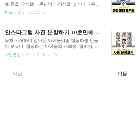
이 오려두기 하자. [쪽]-[머리말]-[위쪽]-[양쪽]-[모
료 등을 작성할때 문단의 배경색을 넣거나 테두리
양없음]을 클릭하자. 여기에서 페이지의 홀수쪽이
를 넣는다. 이렇게 작성하면 문서가 깔끔하고 전문
한글
2024. 3. 1. 21:27
나 짝수쪽에만 넣을 수 있고, 양쪽 모두에 머리말을
적으로 보인다. 따라서 오늘은 ITQ 한글에도 적용
넣을 수 있으니 필요에 따라 선택하면 된다. Ctrl+V
할 수 있는 한글 문단 배경색 넣는 방법과 문단 테
를 눌러서 오려둔 결제란을 아래와 같이 붙여넣기
두리 넣는 방법과 그 단축키까지 알아보자. 한글 문
인스타그램 사진 분할하기 10초만에 끝! 9분할 협동화 만들기
해주자. 그리고 [머리말/꼬리말]에서 [닫기]를 누르
단 배경 넣기 한글 문단의 배경을 설정하려면, 적용
자. 그..
하고자하는 문단을 선택한다. 그리고 마우스 오른
목차 시작하며 얼마전 아이들이랑 협동화를 만들
쪽 클릭해서 [문단 모양]을 누르거나, Alt+T를 클릭
어 보았다. 협동화는 아이들의 사회성, 협력심, 자
한다. [문단모양]-[테두리/배경]탭에서 [배경]의 면
신감, 자아존중감을 키워주고, 아이들의 창의력, 표
사진편집
2024. 2. 16. 18:15
색을 원하는 색상으로 선택한다. 이렇게 면색을 설
현력, 색채 감각, 미적 감각을 발달시켜 준다고 한
정했다 오른쪽의 [설정]을 눌러준다. 문단 배경을
다. 뿐만 아니라 아이들의 뇌와 손의 인지적, 판단
선택한 것처럼 문단 테두리를 만들려면, 먼저 문단
적, 문제해결적 능력을 향상시켜준다. 따라서 나는
이전
다음
을 선택하고, 오른쪽 마우스를 눌러 [문단 모양]을
가끔씩 아이들과 협동화를 진행해보려고 한다. 우
클릭하자. 그리고..
선 협동화를 만들기 위해서는 사진을 몇개의 조각
으로 분할을 해야 한다. 물론 인스타그램에 3X3 분
할사진을 포스팅할 때에도 필요한 방법이나 같이
한번 살펴보자. 사진을 분할 하는 방법은 크게 2가
지 정도로 나눠볼 수 있다. 첫번째는 포토샵으로 사
진 분할하는 것이고 두번째는 포토스케이프로 사
진을 분할하는 것이다. 포토샵은 초보자가 사용하
기에 다소 어려움이 있기 때문에, ..