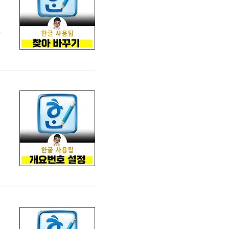
검
에
단
단
를
개