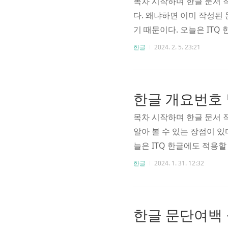
목차 시작하며 한글 문서 
다. 왜냐하면 이미 작성된
기 때문이다. 오늘은 IT
알아보자. 한글 찾기 한글 
한글
2024. 2. 5. 23:21
각된다. 하지만 아래에서 
로 [한글로 한자찾기]기능
색해주는 기능이다. [찾기
다. 두번째 기능은 바로 [
목차 시작하며 한글 문서 
알아 볼 수 있는 장점이 있
늘은 ITQ 한글에도 적용
축키까지 알아보자. 한글 개
한글
2024. 1. 31. 12:32
입니다. 개요번호를 설정하
축키를 눌러도 되고, 오른쪽 
이용하는 경우, [개요]를
요모양을 선택하면 된다. 